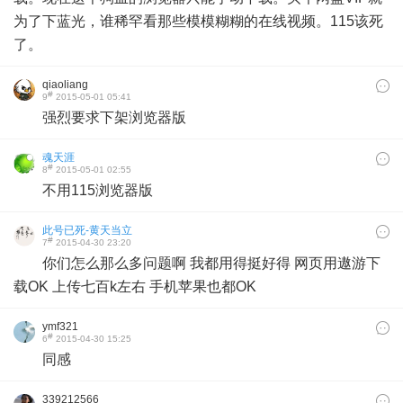
为了下蓝光，谁稀罕看那些模模糊糊的在线视频。115该死
了。
qiaoliang
#
9
2015-05-01 05:41
强烈要求下架浏览器版
魂天涯
#
8
2015-05-01 02:55
不用115浏览器版
此号已死-黄天当立
#
7
2015-04-30 23:20
你们怎么那么多问题啊 我都用得挺好得 网页用遨游下
载OK 上传七百k左右 手机苹果也都OK
ymf321
#
6
2015-04-30 15:25
同感
339212566