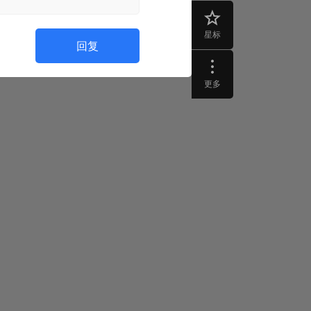
星标
回复
更多