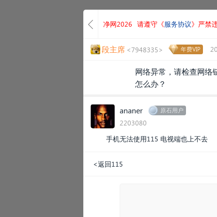
净网2026
请遵守《
服务协议
》严禁
段主席
2
<7948335>
年费VIP
网络异常，请检查网络
怎么办？
ananer
原石用户
2203080
手机无法使用115 电视端也上不去
<返回115