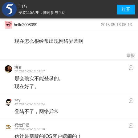
115
打开
安装115APP，随时参与互动
2015-05-13 06:13
hello2008099
现在怎么很经常出现网络异常啊
举报
海岩
#
5
2015-05-13 09:17
​那会确实不能登录的。
现在好了。
say
#
4
2015-05-13 08:24
登陆不了，网络异常
视觉日记
#
3
2015-05-13 08:19
​估计是新版的IOS客户端闹的！