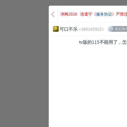
净网2026
请遵守《
服务协议
》严禁
可口不乐
<360142922>
原石用
tv版的115不能用了