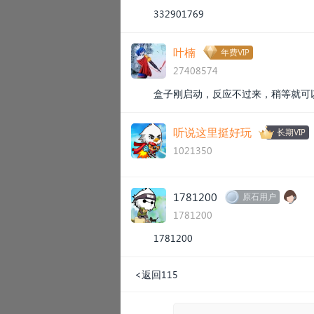
332901769
叶楠
年费VIP
27408574
盒子刚启动，反应不过来，稍等就可
听说这里挺好玩
长期VIP
1021350
1781200
原石用户
1781200
1781200
<返回115