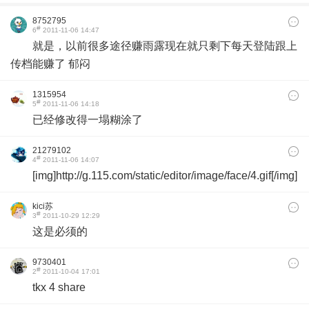
8752795
#
6
2011-11-06 14:47
就是，以前很多途径赚雨露现在就只剩下每天登陆跟上
传档能赚了 郁闷
1315954
#
5
2011-11-06 14:18
已经修改得一塌糊涂了
21279102
#
4
2011-11-06 14:07
[img]http://g.115.com/static/editor/image/face/4.gif[/img]
kici苏
#
3
2011-10-29 12:29
这是必须的
9730401
#
2
2011-10-04 17:01
tkx 4 share