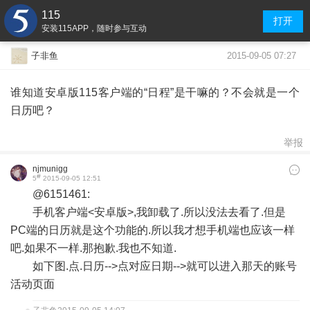
115
打开
安装115APP，随时参与互动
2015-09-05 07:27
子非鱼
谁知道安卓版115客户端的“日程”是干嘛的？不会就是一个
日历吧？
举报
njmunigg
#
5
2015-09-05 12:51
@6151461:
手机客户端<安卓版>,我卸载了.所以没法去看了.但是
PC端的日历就是这个功能的.所以我才想手机端也应该一样
吧.如果不一样.那抱歉.我也不知道.
如下图.点.日历-->点对应日期-->就可以进入那天的账号
活动页面