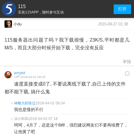
115
打开
安装115APP，随时参与互动
2015-09-27 01:38
小du
115服务器出问题了吗？我下载很慢，23K/S,平时都是几
M/S，而且大部分时候开始下载，完全没有反应
举报
jerrytot
#
14
2018-04-01 09:10
速度直接变成0了, 不要说离线下载了,自己上传的文件
都不能下载, 搞什么鬼
神雕大虾陈过
2018-04-01 09:34
我也是慢的不行
冰の和风
2018-04-02 07:18
呵呵，4月了，还是这个B样，强烈建议网友们不要再续费了，
让他黄了吧