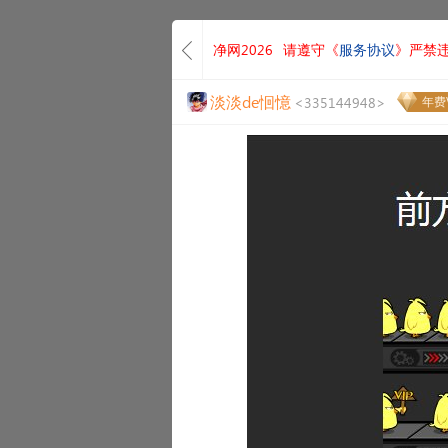
净网2026
请遵守《
服务协议
》严禁
淡淡de恛憶
<335144948>
年费V