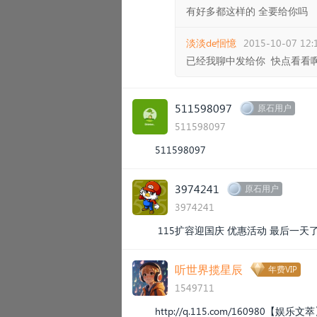
有好多都这样的 全要给你吗
淡淡de恛憶
2015-10-07 12:
已经我聊中发给你 快点看看
511598097
原石用户
511598097
511598097
3974241
原石用户
3974241
115扩容迎国庆 优惠活动 最后一天了 5
听世界揽星辰
年费VIP
1549711
http://q.115.com/160980
【娱乐文萃