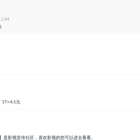
11:44
啊
T=4.5元
】是影视宣传社区，喜欢影视的您可以进去看看。