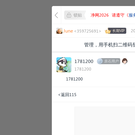
锁贴
净网2026
请遵守《
服
June
2
<359725691>
长期VIP
管理，用手机扫二维码
1781200
原石用户
1781200
1781200
<返回115