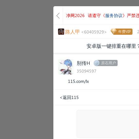
净网2026
请遵守《
服务协议
》严禁
路人甲
<60405929>
年费VIP
安卓版一键排重在哪里
别传H
原石用户
35094597
115.com/lx
<返回115