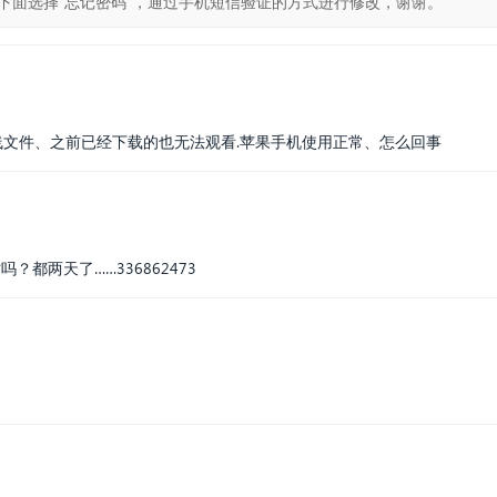
下面选择“忘记密码”，通过手机短信验证的方式进行修改，谢谢。
看离线文件、之前已经下载的也无法观看.苹果手机使用正常、怎么回事
？都两天了……336862473