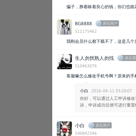
骗子，挣着昧着良心的钱，你们也能
BG8888
原石用户
511175462
我刚会员什么都下载不了，这是几个
生人勿扰熟人勿找
原石用
510463076
客服嘛怎么修改手机号啊？原来的手
小白
2016-04-11 03:20:07
你好，可以通过人工申诉修改
诉，申诉成功后便可进行重置
小白
原石用户
590842346