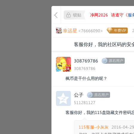
锁贴
净网2026
请遵守《
服
幸运星
<76666090>
年费VIP
客服你好，我的社区码的安
308769786
原石用户
308769786
枫币是干什么用的呢？
公子
原石用户
511281127
客服你好，我的115盘隐藏文件密码
115客服-小灰灰
2016-04-29