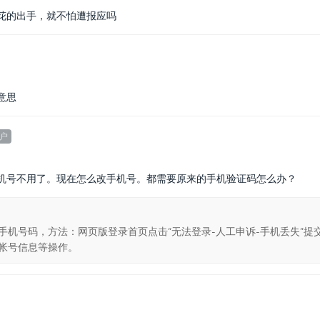
花的出手，就不怕遭报应吗
意思
户
机号不用了。现在怎么改手机号。都需要原来的手机验证码怎么办？
手机号码，方法：网页版登录首页点击“无法登录-人工申诉-手机丢失”提
帐号信息等操作。