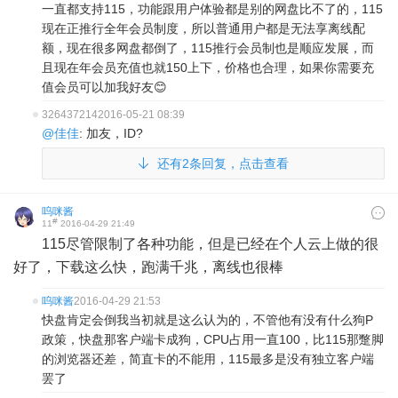
一直都支持115，功能跟用户体验都是别的网盘比不了的，115
现在正推行全年会员制度，所以普通用户都是无法享离线配
额，现在很多网盘都倒了，115推行会员制也是顺应发展，而
且现在年会员充值也就150上下，价格也合理，如果你需要充
值会员可以加我好友😊
326437214
2016-05-21 08:39
@佳佳
: 加友，ID?
还有2条回复，点击查看
呜咪酱
#
11
2016-04-29 21:49
115尽管限制了各种功能，但是已经在个人云上做的很
好了，下载这么快，跑满千兆，离线也很棒
呜咪酱
2016-04-29 21:53
快盘肯定会倒我当初就是这么认为的，不管他有没有什么狗P
政策，快盘那客户端卡成狗，CPU占用一直100，比115那蹩脚
的浏览器还差，简直卡的不能用，115最多是没有独立客户端
罢了