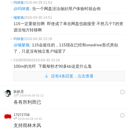
呜咪酱
2016-04-29 21:53
@呜咪酱
: 当一个网盘没法做好用户体验时就会倒
嘯鼕瘋
2016-04-30 14:51
115一定要挺住啊 即使成了单击网盘也能接受 不然几个T的资
源没地方转移啊
呜咪酱
2016-04-30 23:18
@嘯鼕瘋
: 115会挺住的，115现在已经和onedrive形式类似
了，只是没有独立客户端罢了
510859506
2016-04-30 23:24
100m的光纤 下载每秒才90多kb这是什么鬼
还有4条回复，点击查看
妖妖灵
#
10
2016-04-29 02:11
各有所利而已
17072708
#
9
2016-04-28 13:53
支持雨林木风