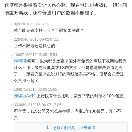
速度都是很慢着实让人伤心啊。现在也只能祈祷过一段时间
能重开离线，还有普通用户的数据不删档了。
呵呵
2016-05-14 02:07
就不能充钱支持一下？不限制限制谁？
22845467
2016-06-02 07:15
上传不限速还是良心的
1868716
2016-06-05 15:54
@呵呵
:呵呵，以为都是土豪？国外有免费的离线下载网站我为
什么不用，虽然只能离线1G内文件，但是也能解决燃眉之需
了，一定要充值？虽说115的离线确实很不错，但是会员费这
么贵用不起了
1868716
2016-06-05 15:55
@哆啦AV梦
:上传快有什么用呢，需要下载的时候才100k速度
332069131
2016-06-07 17:06
不付费，115公司又怎么生存呢。淘宝1年100都元，真心不
贵。
还有7条回复，点击查看