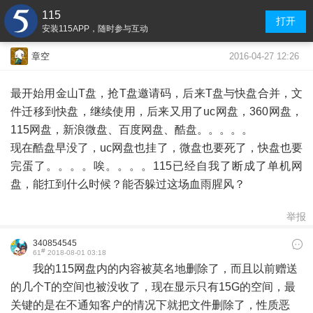
115
打开
安装115APP，随时参与互动
2016-04-27 12:26
章空
最开始用金山T盘，抢T盘邀请码，后来T盘与快盘合并，文
件迁移到快盘，继续使用，后来又用了uc网盘，360网盘，
115网盘，新浪微盘、百度网盘、酷盘。。。。。
现在酷盘早没了，uc网盘也挂了，微盘也要死了，快盘也要
完蛋了。。。。唉。。。。115已经自我了断成了单机网
盘，能扛到什么时候？能否躲过这场血雨腥风？
举报
340854545
#
61
2018-08-01 03:18
我的115网盘内的内容被莫名地删除了，而且以前赠送
的几个T的空间也被没收了，现在显示只有15G的空间，最
关键的是在不通知客户的情况下就把文件删除了，性质恶