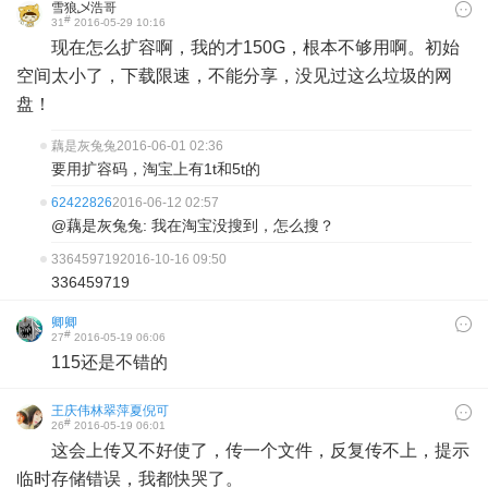
雪狼乄浩哥
#
31
2016-05-29 10:16
现在怎么扩容啊，我的才150G，根本不够用啊。初始
空间太小了，下载限速，不能分享，没见过这么垃圾的网
盘！
藕是灰兔兔
2016-06-01 02:36
要用扩容码，淘宝上有1t和5t的
62422826
2016-06-12 02:57
@藕是灰兔兔: 我在淘宝没搜到，怎么搜？
336459719
2016-10-16 09:50
336459719
卿卿
#
27
2016-05-19 06:06
115还是不错的
王庆伟林翠萍夏倪可
#
26
2016-05-19 06:01
这会上传又不好使了，传一个文件，反复传不上，提示
临时存储错误，我都快哭了。