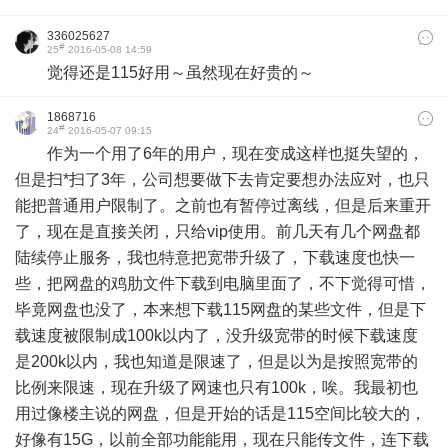
336025627
#
25
2016-05-08 14:59
觉得还是115好用～虽然现在好贵的～
1868716
#
24
2016-05-07 09:15
作为一个用了6年的用户，现在变成这样也挺失望的，
但是扫*扫了3年，公司想要做下去肯定要想办法应对，也只
能把普通用户限制了。之前也有暂停过离线，但是后来重开
了，现在是直接关闭，只给vip使用。前几天有几个网盘都
陆续停止服务，我也特意把宽带升级了，下载速度也快一
些，把网盘的鸡肋文件下载到电脑里面了，不下觉得可惜，
毕竟网盘也没了，本来想下载115网盘的某些文件，但是下
载速度被限制成100k以内了，没升级宽带的时候下载速度
是200k以内，我也知道是限速了，但是以为是按照宽带的
比例来限速，现在升级了网速也只有100k，唉。我最初也
用过像楼主说的网盘，但是开始的话是115空间比较大的，
好像有15G，以前全部功能能用，现在只能传文件，连下载