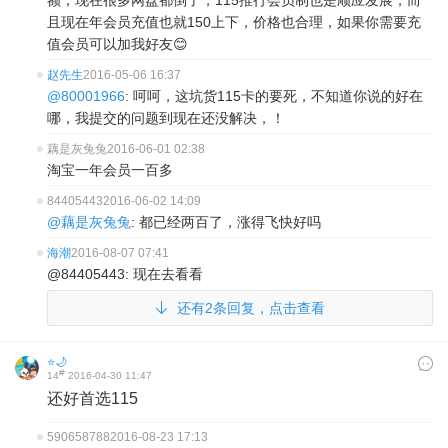
额，现在很多网盘都倒了，115推行会员制也是顺应发展，而
且现在年会员充值也就150上下，价格也合理，如果你需要充
值会员可以加我好友😊
赵先生
2016-05-06 16:37
@80001966
: 呵呵，这坑货115卡的要死，不知道你说的好在
哪，我提交的问题到现在还没解决，！
藕是灰兔兔
2016-06-01 02:38
淘宝一年会员一百多
84405443
2016-06-02 14:09
@藕是灰兔兔
: 都已经两百了，涨得飞快好吗
海潮
2016-08-07 07:41
@84405443: 现在去看看
还有2条回复，点击查看
⭐🌙
#
14
2016-04-30 11:47
还好首选115
590658788
2016-08-23 17:13