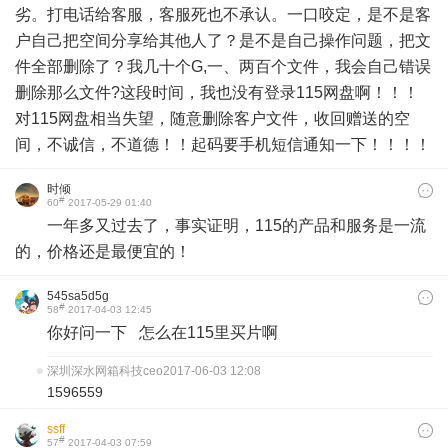
劣。打电话给客服，客服死也不承认。一口咬定，是不是客
户自己把空间分享给其他人了？是不是自己操作问题，把文
件全部删除了？我几十个G,一、两百个文件，我会自己错误
删除那么文件?这段时间，我也没有登录115网盘啊！！！
对115网盘相当失望，随意删除客户文件，收回赠送的空
间，不诚信，不道德！！起码要手机短信通知一下！！！！
时倾
#
60
2017-05-29 01:40
一年多又过去了，事实证明，115的产品和服务是一流
的，价格还是最便宜的！
545sa5d5g
#
58
2017-04-03 12:45
你好问一下 怎么在115里买片啊
深圳深水网箱科技ceo
2017-06-03 12:08
1596559
ssff
#
57
2017-04-03 07:59