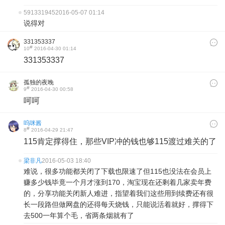
591331945
2016-05-07 01:14
说得对
331353337
#
10
2016-04-30 01:14
331353337
孤独的夜晚
#
9
2016-04-30 00:58
呵呵
呜咪酱
#
8
2016-04-29 21:47
115肯定撑得住，那些VIP冲的钱也够115渡过难关的了
梁非凡
2016-05-03 18:40
难说，很多功能都关闭了下载也限速了但115也没法在会员上
赚多少钱毕竟一个月才涨到170，淘宝现在还剩着几家卖年费
的，分享功能关闭新人难进，指望着我们这些用到续费还有很
长一段路但做网盘的还得每天烧钱，只能说活着就好，撑得下
去500一年算个毛，省两条烟就有了