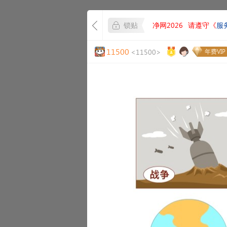
锁贴
净网2026
请遵守《
服
11500
<11500>
年费VIP