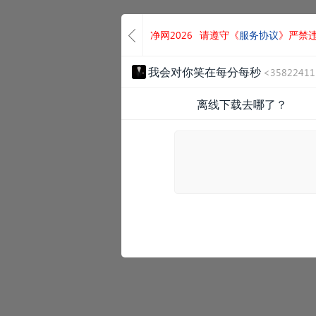
净网2026
请遵守《
服务协议
》严禁
我会对你笑在每分每秒
<3582241
离线下载去哪了？