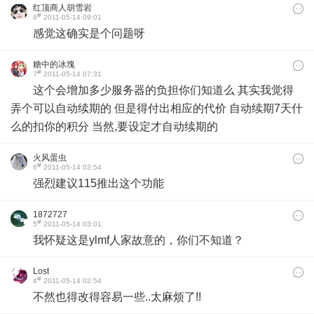
红顶商人胡雪岩
#
8
2011-05-14 09:01
感觉这确实是个问题呀
糖中的冰塊
#
7
2011-05-14 07:31
这个会增加多少服务器的负担你们知道么 其实我觉得
弄个可以自动续期的 但是得付出相应的代价 自动续期7天什
么的扣你的积分 当然,要设定才自动续期的
火风蛋虫
#
6
2011-05-14 03:54
强烈建议115推出这个功能
1872727
#
5
2011-05-14 03:01
我怀疑这是ylmf人家故意的，你们不知道？
Lost
#
4
2011-05-14 02:54
不然也得改得容易一些..太麻烦了!!