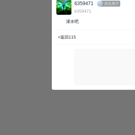
6359471
原石用户
6359471
灌水吧
<返回115