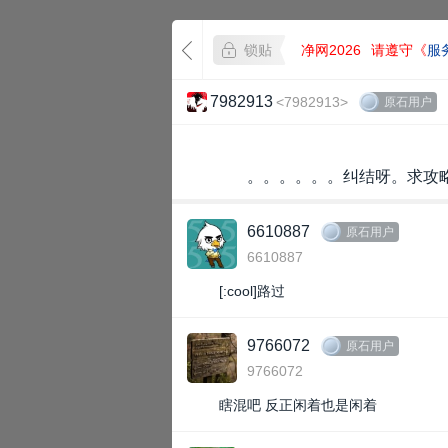
锁贴
净网2026
请遵守《
服
7982913
<7982913>
原石用户
。。。。。。纠结呀。求攻
6610887
原石用户
6610887
[:cool]路过
9766072
原石用户
9766072
瞎混吧 反正闲着也是闲着