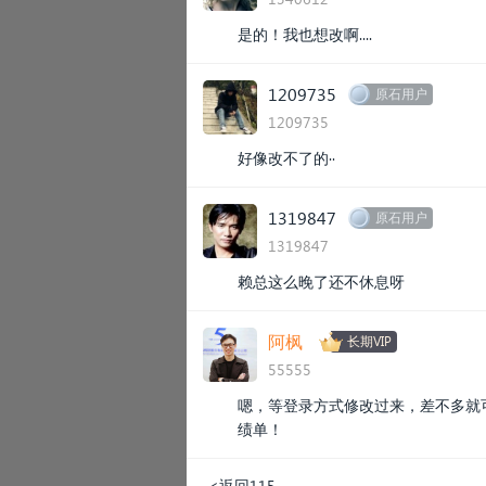
是的！我也想改啊....
1209735
原石用户
1209735
好像改不了的··
1319847
原石用户
1319847
赖总这么晚了还不休息呀
阿枫
长期VIP
55555
嗯，等登录方式修改过来，差不多就
绩单！
<返回115