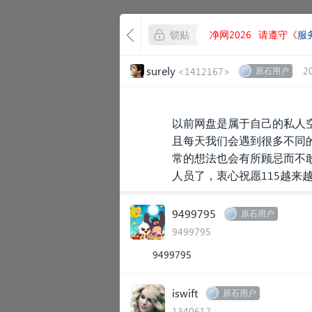
锁贴
净网2026
请遵守《
服
surely
2
<1412167>
原石用户
以前网盘是属于自己的私人
且每天我们会遇到很多不同
常的想法也会有所顾忌而不敢
人员了，衷心祝愿115越来
9499795
原石用户
9499795
9499795
iswift
原石用户
1340612