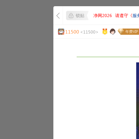
锁贴
净网2026
请遵守《
服
11500
<11500>
年费VIP