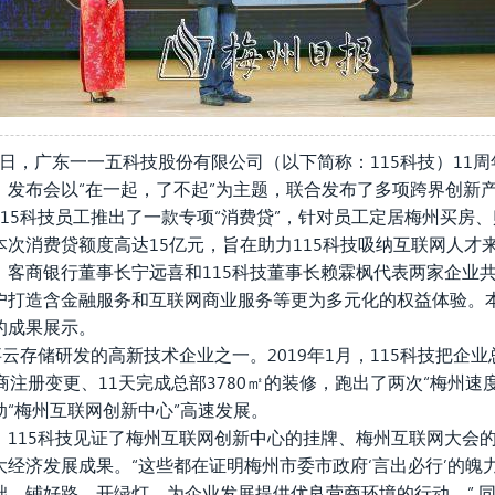
昨日，广东一一五科技股份有限公司（以下简称：115科技）11
。发布会以“在一起，了不起”为主题，联合发布了多项跨界创新
15科技员工推出了一款专项“消费贷”，针对员工定居梅州买房
次消费贷额度高达15亿元，旨在助力115科技吸纳互联网人才
，客商银行董事长宁远喜和115科技董事长赖霖枫代表两家企业
户打造含金融服务和互联网商业服务等更为多元化的权益体验。
的成果展示。
事云存储研发的高新技术企业之一。2019年1月，115科技把企
注册变更、11天完成总部3780㎡的装修，跑出了两次“梅州速度
“梅州互联网创新中心”高速发展。
，115科技见证了梅州互联网创新中心的挂牌、梅州互联网大会
经济发展成果。“这些都在证明梅州市委市政府‘言出必行’的魄
、铺好路、开绿灯，为企业发展提供优良营商环境的行动。” 同