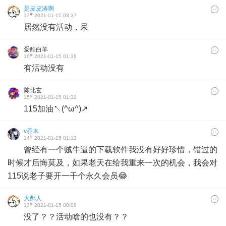
是皮皮涛啊
#
17
2021-01-15 03:37
居然没有活动，呆
爱酷白羊
#
16
2021-01-15 01:38
有活动没有
陈北玄
#
15
2021-01-15 01:32
115加油↖(^ω^)↗
v乔木
#
14
2021-01-15 01:13
曾经有一个贼牛逼的下载软件我没有好好珍惜，错过的
时候才后悔莫及，如果老天在给我重来一次的机会，我会对
115说老子要开一千个永久会员😂
大郝人
#
13
2021-01-15 00:08
没了？？活动啥的也没有？？