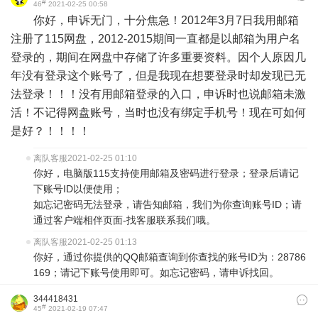
#
46
2021-02-25 00:58
你好，申诉无门，十分焦急！2012年3月7日我用邮箱
注册了115网盘，2012-2015期间一直都是以邮箱为用户名
登录的，期间在网盘中存储了许多重要资料。因个人原因几
年没有登录这个账号了，但是我现在想要登录时却发现已无
法登录！！！没有用邮箱登录的入口，申诉时也说邮箱未激
活！不记得网盘账号，当时也没有绑定手机号！现在可如何
是好？！！！！
离队客服
2021-02-25 01:10
你好，电脑版115支持使用邮箱及密码进行登录；登录后请记
下账号ID以便使用；
如忘记密码无法登录，请告知邮箱，我们为你查询账号ID；请
通过客户端相伴页面-找客服联系我们哦。
离队客服
2021-02-25 01:13
你好，通过你提供的QQ邮箱查询到你查找的账号ID为：28786
169；请记下账号使用即可。如忘记密码，请申诉找回。
344418431
#
45
2021-02-19 07:47