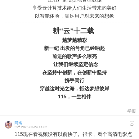
.
.
享受云计算技术给人们生活带来的美好
以智能体验，满足用户对未来的想象
耕“云”十二载
越梦越精彩
新一纪 出发的号角已经响起
前进的歌声多么嘹亮
让我们继续
坚定信念
在坚持中创新，
在创新中坚持
携手同行
穿越这时光之海，
抵达梦想彼岸
115，一生相伴
举报
阿彧
#
59
2025-03-24 14:02
115现在看视频没有以前快了。很卡，看个高清电影点