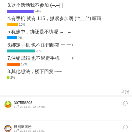
3.这个活动我不参加 (─.─|||
4.有手机 就有 115，抓紧参加啊 (*^__^*) 嘻嘻
5.犹豫中，绑还是不绑呢 →_→
6.绑定手机 也不注销邮箱 一 一+
7.注销邮箱 也不绑定手机 一 一+
8.其他想法，楼下回复~~~
举报
307558205
#
19
2014-08-12 05:58
日剧脑残粉
#
18
2014-08-12 05:51