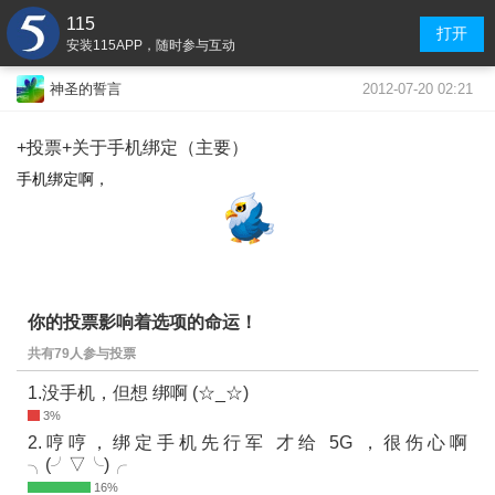
115
打开
安装115APP，随时参与互动
2012-07-20 02:21
神圣的誓言
+投票+关于手机绑定（主要）
手机绑定啊，
你的投票影响着选项的命运！
共有79人参与投票
1.没手机，但想 绑啊 (☆_☆)
2.哼哼，绑定手机先行军 才给 5G ，很伤心啊
╮(╯▽╰)╭