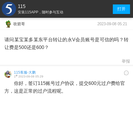
115
打开
安装115APP，随时参与互动
2023-09-08 05:21
吹箭哥
请问某宝某多某东平台转让的永V会员账号是可信的吗？转
让费是500还是600？
举报
115客服-大鹏
#
1
2023-09-08 05:29
你好，签订115账号过户协议，提交600元过户费给官
方，这是正常的过户流程呢。