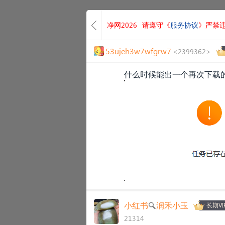
净网2026
请遵守《
服务协议
》严禁
53ujeh3w7wfgrw7
<2399362>
什么时候能出一个再次下载
小红书🔍润禾小玉
长期VI
21314