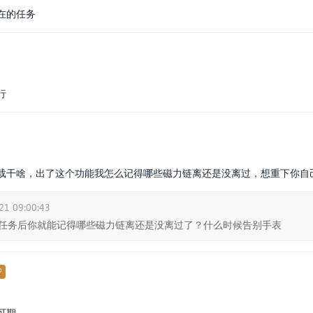
在的任务
行
载干啥，出了这个功能我怎么记得哪些磁力链离还是没离过，想重下你自
21 09:00:43
任务后你就能记得哪些磁力链离还是没离过了？什么时候告别手表
P
可期。