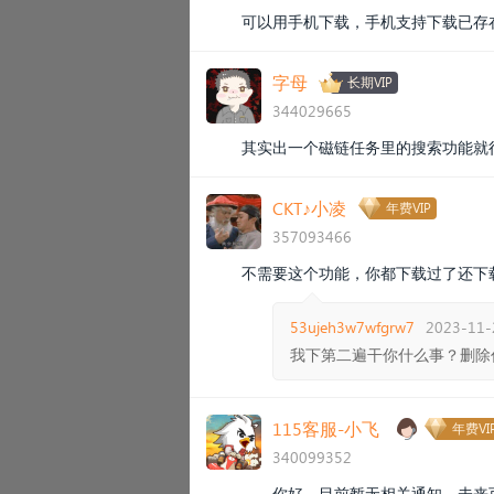
可以用手机下载，手机支持下载已存
字母
长期VIP
344029665
其实出一个磁链任务里的搜索功能就
CKT♪小凌
年费VIP
357093466
不需要这个功能，你都下载过了还下
53ujeh3w7wfgrw7
2023-11-
我下第二遍干你什么事？删除
115客服-小飞
年费VI
340099352
你好，目前暂无相关通知，未来