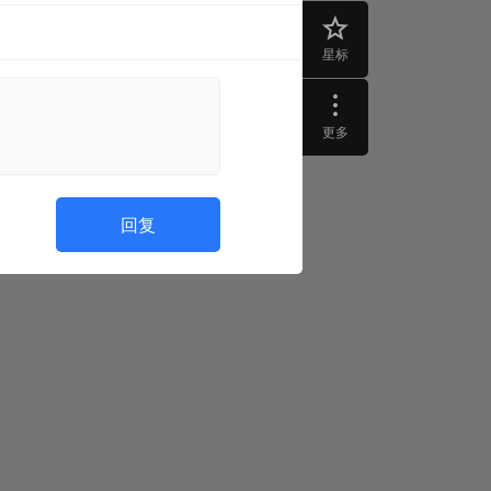
星标
更多
回复