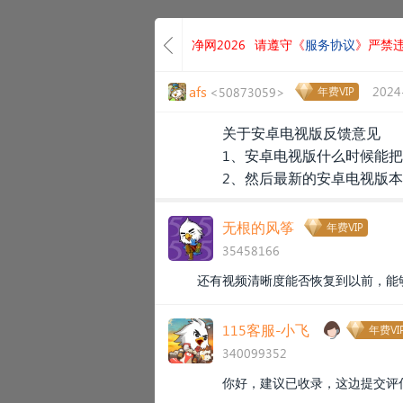
净网2026
请遵守《
服务协议
》严禁
afs
2024
<50873059>
年费VIP
关于安卓电视版反馈意见
1、安卓电视版什么时候能把
2、然后最新的安卓电视版
无根的风筝
年费VIP
35458166
还有视频清晰度能否恢复到以前，能
115客服-小飞
年费VI
340099352
你好，建议已收录，这边提交评