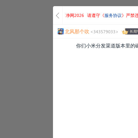
净网2026
请遵守《
服务协议
》严禁
北风那个吹
<343579033>
长期V
你们小米分发渠道版本里的