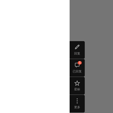
回复
5
已回复
星标
更多