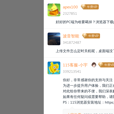
apex100
年费VIP
2327851
好好的PC端为啥要噶掉？浏览器下
波音智能
年费VIP
341872487
上传文件怎么定时关机呢，桌面端没
115客服-小宇
年费VI
339213541
你好，非常感谢你的支持与关注
为进一步提升用户体验，我们正
对此给你带来的不便，我们深表
如果有任何疑问或需要帮助，请
PS：115浏览器安装地址：
https