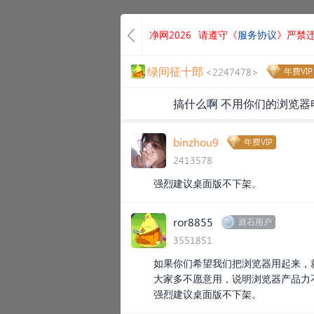
净网2026
请遵守《
服务协议
》严禁
绿间征十郎
<2247478>
年费VIP
搞什么啊 不用你们的浏览
binzhou9
年费VIP
2413578
强烈建议桌面版不下架。
ror8855
原石用户
3551851
如果你们希望我们把浏览器用起来，
大家多不愿意用，说明浏览器产品力
强烈建议桌面版不下架。