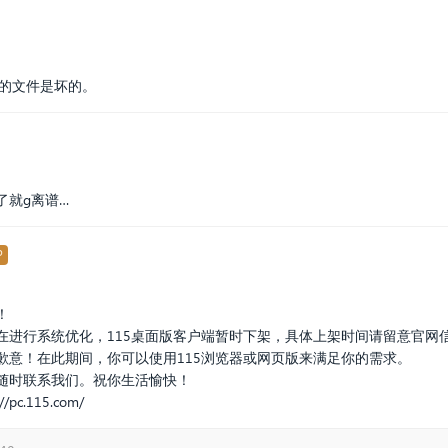
载的文件是坏的。
了就g离谱…
P
！
在进行系统优化，115桌面版客户端暂时下架，具体上架时间请留意官网
歉意！在此期间，你可以使用115浏览器或网页版来满足你的需求。
随时联系我们。祝你生活愉快！
://pc.115.com/