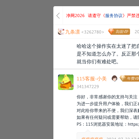
净网2026
请遵守《
服务协议
》严禁
九条凛
2
<3262780>
高级VIP
哈哈这个操作实在太迷了把
是不知道怎么办了。反正那
就当你们有难处吧。
115客服-小美
年费VI
341347229
你好，非常感谢你的支持与关注
为进一步提升用户体验，我们正
对此给你带来的不便，我们深表
如果有任何疑问或需要帮助，请
PS：115浏览器安装地址：
https