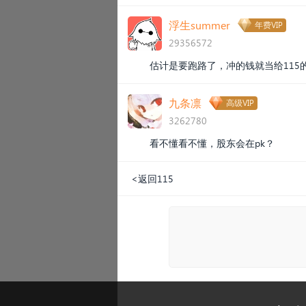
浮生summer
年费VIP
29356572
估计是要跑路了，冲的钱就当给115
九条凛
高级VIP
3262780
看不懂看不懂，股东会在pk？
<返回115