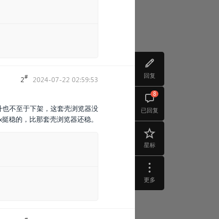
回复
#
2
2024-07-22 02:59:53
8
升也不至于下架，这套壳浏览器没
已回复
nux挺稳的，比那套壳浏览器还稳。
星标
更多