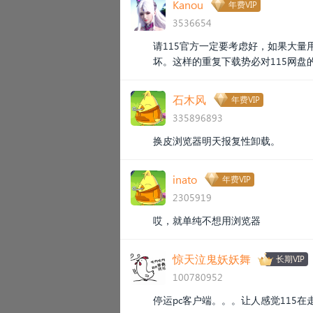
Kanou
年费VIP
3536654
请115官方一定要考虑好，如果大量
坏。这样的重复下载势必对115网
石木风
年费VIP
335896893
换皮浏览器明天报复性卸载。
inato
年费VIP
2305919
哎，就单纯不想用浏览器
惊天泣鬼妖妖舞
长期VIP
100780952
停运pc客户端。。。让人感觉115在