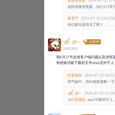
瘟瘟瘟瘟瘟
2024-07-23 17:
这样强推浏览器，你们115
黄寰宇
2024-07-23 23:11:5
你们踏马是司马了吧？
ৡ夜้้ꦿ࿐
年费VIP
1481850
我6月27号反馈客户端问题以及浏
有校验功能下载的文件sha1还对不上，
往事随风
2024-07-22 03:31
同气恼中，另外我想请教一下
ৡ夜้้ꦿ࿐
2024-07-22 11:29:
@往事随风
: sha1可能