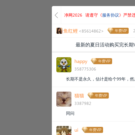
净网2026
请遵守《
服务协议
》严禁
鱼红鲤
<85614862>
年费VIP
最新的夏日活动购买完长期V
happy
年费VIP
358775306
长期不是永久，估计是给个99年，
猫猫
年费VIP
3387982
同问
ui
年费VIP