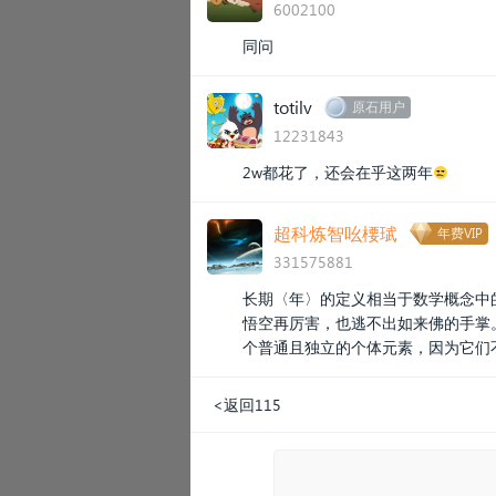
6002100
同问
totilv
原石用户
12231843
2w都花了，还会在乎这两年😒
超科炼智吆楆珷
年费VIP
331575881
长期〈年〉的定义相当于数学概念中的
悟空再厉害，也逃不出如来佛的手掌
个普通且独立的个体元素，因为它们
<返回115