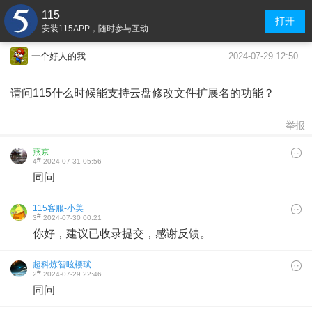
115
打开
安装115APP，随时参与互动
2024-07-29 12:50
一个好人的我
请问115什么时候能支持云盘修改文件扩展名的功能？
举报
燕京
#
4
2024-07-31 05:56
同问
115客服-小美
#
3
2024-07-30 00:21
你好，建议已收录提交，感谢反馈。
超科炼智吆楆珷
#
2
2024-07-29 22:46
同问