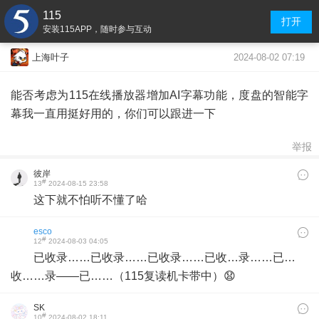
115
打开
安装115APP，随时参与互动
2024-08-02 07:19
上海叶子
能否考虑为115在线播放器增加AI字幕功能，度盘的智能字
幕我一直用挺好用的，你们可以跟进一下
举报
彼岸
#
13
2024-08-15 23:58
这下就不怕听不懂了哈
esco
#
12
2024-08-03 04:05
已收录……已收录……已收录……已收…录……已…
收……录——已……（115复读机卡带中）😧
SK
#
10
2024-08-02 18:11