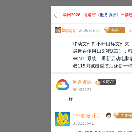
净网2026
请遵守《
服务协议
》严禁
lzxpgq
2
<26069167>
年费VIP
移动文件打不开目标文件夹
最近在使用115浏览器时
WIN11系统，重新启动电
载115浏览器重装后还是一
网盘资源
长期VIP
80001121
一样
115客服-小宇
年费VI
339213541