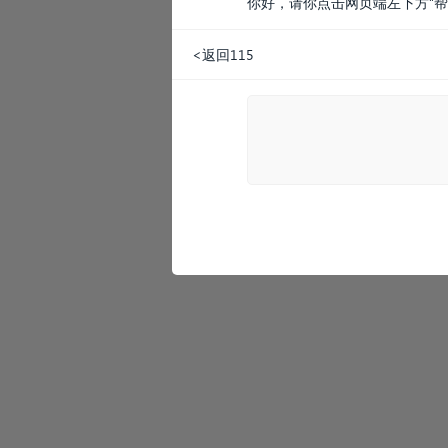
你好，请你点击网页端左下方“
<返回115