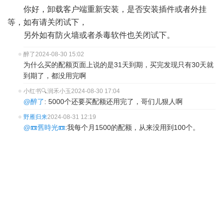
你好，卸载客户端重新安装，是否安装插件或者外挂
等，如有请关闭试下，
另外如有防火墙或者杀毒软件也关闭试下。
醉了
2024-08-30 15:02
为什么买的配额页面上说的是31天到期，买完发现只有30天就
到期了，都没用完啊
小红书🔍润禾小玉
2024-08-30 17:04
@醉了
: 5000个还要买配额还用完了，哥们儿狠人啊
野雁归来
2024-08-31 12:19
@📼舊時光📼
:我每个月1500的配额，从来没用到100个。