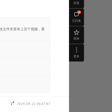
回复
4
已回复
候文件夹里有上百个视频，要
星标
更多
#
1
2024-09-21 06:47:47