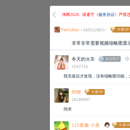
净网2026
请遵守《
服务协议
》严禁
Petrichor
<360552803>
年费VIP
非常非常需要视频缩略图显示
冬天的火车
原石用户
1542716
我充值后才发现，没有缩略图功能，
阿狸
年费VIP
18280497
同求
115客服-小美
年费VI