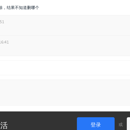
除，结果不知道删哪个
:51
16:41
生活
登录
或