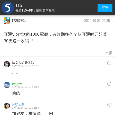
115
打开
安装115APP，随时参与互动
2024-10-01 00:25
17287601
开通vip赠送的1000配额，有效期多久？从开通时开始算，
30天送一次吗 ？
举报
给女大涂身体乳
#
19
2024-10-12 10:31
。。
pzcwer
#
18
2024-10-10 16:12
新的
风吹云散
#
17
2024-10-10 15:58
加好友，求资源，，网