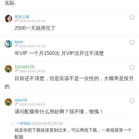
实际.
风吹云散
#
6
2024-10-01 15:35
2500一天就用完了
kpop
#
5
2024-10-01 15:19
年VIP 一个月1500次 月VIP没开过不清楚
102348128
#
4
2024-10-01 14:55
目前还不清楚，但是应该不是一次性的，大概率是按月
的
dalei50
#
3
2024-10-01 09:06
请问配额有什么用处啊？我不懂，惭愧！
. ベ單铒釘.
2024-10-02 05:19
就是你把下载链接复制过来，可以离线下载，一条链接算一个
配额