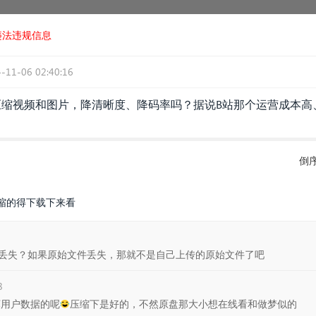
违法违规信息
-11-06 02:40:16
法压缩视频和图片，降清晰度、降码率吗？据说B站那个运营成本
倒
缩的得下载下来看
丢失？如果原始文件丢失，那就不是自己上传的原始文件了吧
8
损坏用户数据的呢😂压缩下是好的，不然原盘那大小想在线看和做梦似的