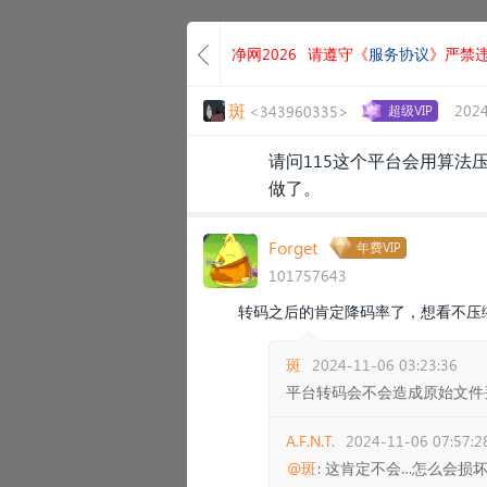
净网2026
请遵守《
服务协议
》严禁
斑
2024
<343960335>
超级VIP
请问115这个平台会用算
做了。
Forget
年费VIP
101757643
转码之后的肯定降码率了，想看不压
斑
2024-11-06 03:23:36
平台转码会不会造成原始文件
A.F.N.T.
2024-11-06 07:57:2
@斑
: 这肯定不会…怎么会