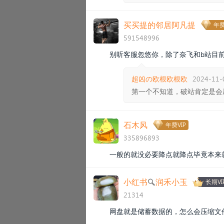
买买提的邻居阿凡提
年费
591548996
别听客服忽悠你，除了奈飞和b站目
超凶の欧根欧根欧
2024-11-
第一个不知道，破站肯定是会
石木风
年费VIP
335896893
一般的就没必要降点就降点毕竟本来
小红书🔍润禾小玉
长期VI
21314
网盘就是储蓄数据的，怎么会压缩文