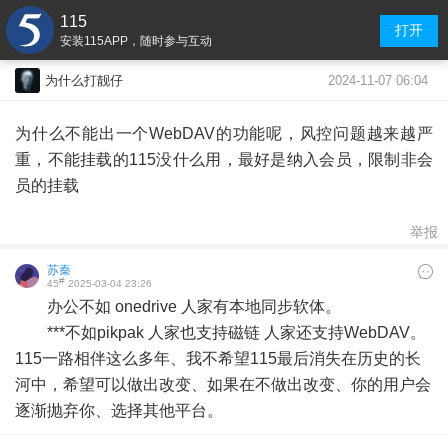
115
打开
安装115APP，随时参与互动
2024-11-07 06:04
为什么打靓仔
为什么不能出一个WebDAV的功能呢，风控问题越来越严
重，不能挂载的115没什么用，最好是纳入会员，限制非会
员的挂载
举报
苏秦
#
45
2025-03-04 23:26
办公不如 onedrive 人家有本地同步软体。
***不如pikpak 人家也支持磁链 人家还支持WebDAV。
115一路相伴这么多年、我不希望115最后消失在历史的长
河中，希望可以做出改变、如果在不做出改变、你的用户会
逐渐抛弃你、选择其他平台。