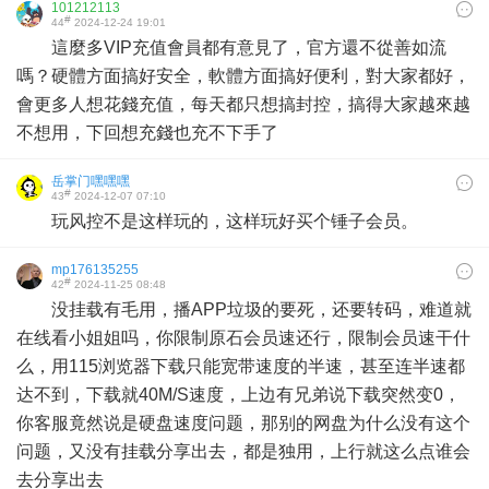
101212113
#
44
2024-12-24 19:01
這麼多VIP充值會員都有意見了，官方還不從善如流
嗎？硬體方面搞好安全，軟體方面搞好便利，對大家都好，
會更多人想花錢充值，每天都只想搞封控，搞得大家越來越
不想用，下回想充錢也充不下手了
岳掌门嘿嘿嘿
#
43
2024-12-07 07:10
玩风控不是这样玩的，这样玩好买个锤子会员。
mp176135255
#
42
2024-11-25 08:48
没挂载有毛用，播APP垃圾的要死，还要转码，难道就
在线看小姐姐吗，你限制原石会员速还行，限制会员速干什
么，用115浏览器下载只能宽带速度的半速，甚至连半速都
达不到，下载就40M/S速度，上边有兄弟说下载突然变0，
你客服竟然说是硬盘速度问题，那别的网盘为什么没有这个
问题，又没有挂载分享出去，都是独用，上行就这么点谁会
去分享出去