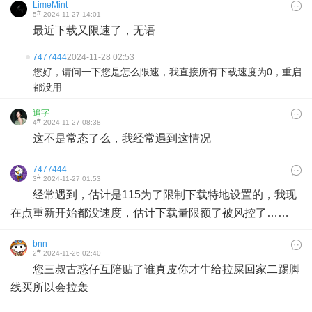
LimeMint
#
5
2024-11-27 14:01
最近下载又限速了，无语
7477444
2024-11-28 02:53
您好，请问一下您是怎么限速，我直接所有下载速度为0，重启
都没用
追字
#
4
2024-11-27 08:38
这不是常态了么，我经常遇到这情况
7477444
#
3
2024-11-27 01:53
经常遇到，估计是115为了限制下载特地设置的，我现
在点重新开始都没速度，估计下载量限额了被风控了……
bnn
#
2
2024-11-26 02:40
您三叔古惑仔互陪贴了谁真皮你才牛给拉屎回家二踢脚
线买所以会拉轰