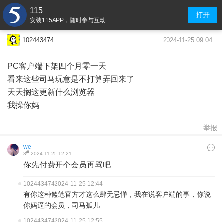
115
打开
安装115APP，随时参与互动
2024-11-25 09:04
102443474
PC客户端下架四个月零一天
看来这些司马玩意是不打算弄回来了
天天搁这更新什么浏览器
我操你妈
举报
we
#
3
2024-11-25 12:21
你先付费开个会员再骂吧
102443474
2024-11-25 12:44
有你这种煞笔官方才这么肆无忌惮，我在说客户端的事，你说
你妈逼的会员，司马孤儿
102443474
2024-11-25 12:55