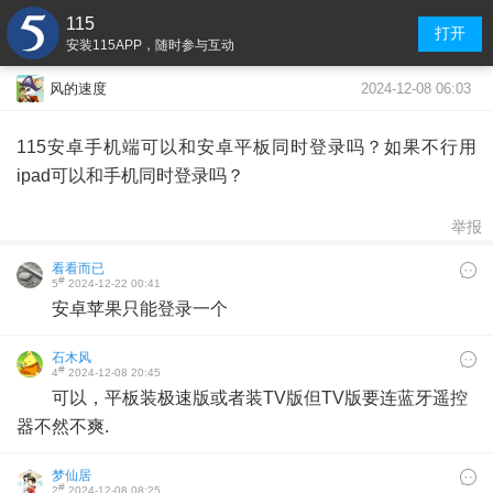
115
打开
安装115APP，随时参与互动
2024-12-08 06:03
风的速度
115安卓手机端可以和安卓平板同时登录吗？如果不行用
ipad可以和手机同时登录吗？
举报
看看而已
#
5
2024-12-22 00:41
安卓苹果只能登录一个
石木风
#
4
2024-12-08 20:45
可以，平板装极速版或者装TV版但TV版要连蓝牙遥控
器不然不爽.
梦仙居
#
2
2024-12-08 08:25