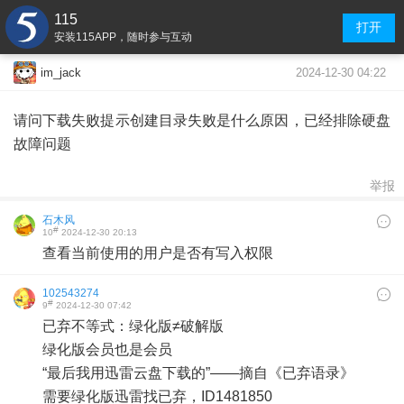
115
打开
安装115APP，随时参与互动
2024-12-30 04:22
im_jack
请问下载失败提示创建目录失败是什么原因，已经排除硬盘
故障问题
举报
石木风
#
10
2024-12-30 20:13
查看当前使用的用户是否有写入权限
102543274
#
9
2024-12-30 07:42
已弃不等式：绿化版≠破解版
绿化版会员也是会员
“最后我用迅雷云盘下载的”——摘自《已弃语录》
需要绿化版迅雷找已弃，ID1481850