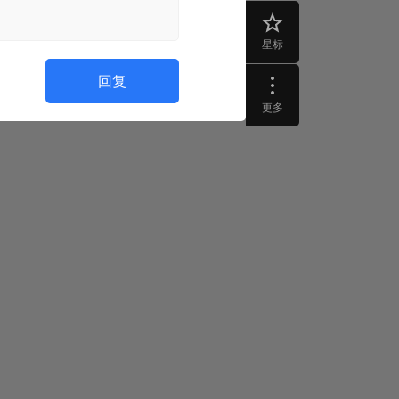
星标
回复
更多