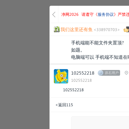
净网2026
请遵守《
服务协议
》严禁
我们这里还有鱼
<338970703>
手机端能不能文件夹置顶?
如题。
电脑端可以 手机端不知道
102552218
原石用户
102552218
102552218
<返回115