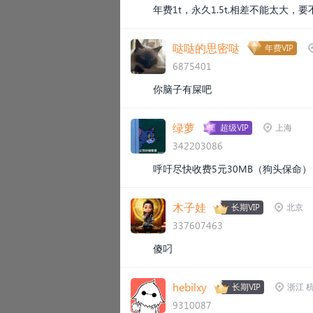
年费1t，永久1.5t,相差不能太大，要
哒哒的思密哒
年费VIP
6875401
你脑子有屎吧
绿萝
超级VIP
上海
342203086
呼吁尽快收费5元30MB（狗头保命）
木子娃
长期VIP
北京
337607463
傻叼
hebilxy
长期VIP
浙江 
9310087