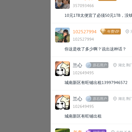
357093466
10元1TB太便宜了必须50元1TB
102527994
年费VIP
102527994
你这是收了多少啊？说出这种话？
兰心
原石用户
湖北 荆
102649495
城南新区有旺铺出租13997946572
兰心
原石用户
湖北 荆
102649495
城南新区有旺铺出租