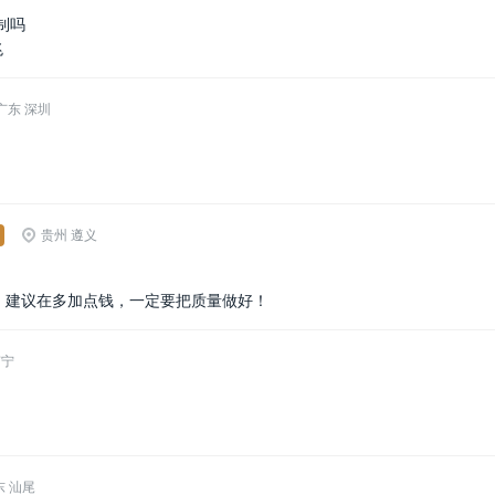
制吗
兆
广东 深圳
贵州 遵义
的，建议在多加点钱，一定要把质量做好！
南宁
东 汕尾