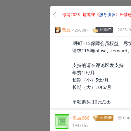
净网2026
请遵守《
服务协议
》严禁
老五
2025-0
<25688>
长期VIP
呼吁115保障会员权益，尽
请求115与infuse、forwa
支持的请在评论区发支持
年费1tb/月
长期（小）5tb/月
长期（大）10tb/月
单独购买 10元/1tb
星辰666
年费VIP
山东
1947155