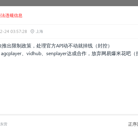
违法违规信息
2-24 03:57:28
上海
快推出限制政策，处理官方API动不动就掉线（封控）
rd、agcplayer、vidhub、senplayer达成合作，放弃网易爆米花吧
正序
 东营