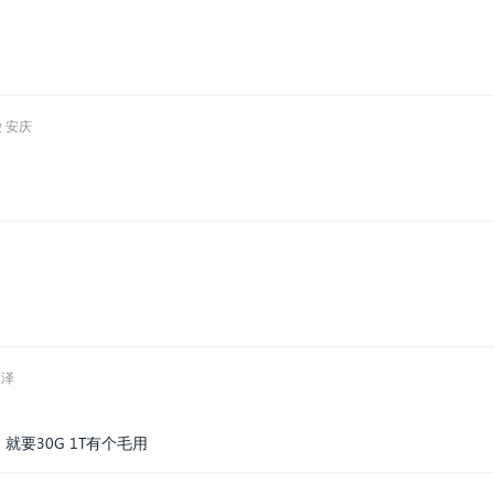
 安庆
菏泽
就要30G 1T有个毛用