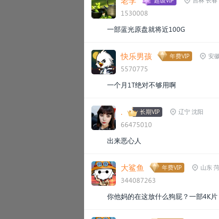
老李
超级VIP
吉林 长春
1530008
一部蓝光原盘就将近100G
快乐男孩
年费VIP
安徽
5570775
一个月1T绝对不够用啊
.
长期VIP
辽宁 沈阳
66475010
出来恶心人
大鲨鱼
年费VIP
山东 
344087263
你他妈的在这放什么狗屁？一部4K片 