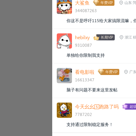
大鲨鱼
年费VIP
山东 
344087263
你这不是呼吁115给大家搞限流嘛，
hebilxy
长期VIP
浙江 
9310087
单独给你限制我支持
看电影啦
年费VIP
广东
16613347
脑子有问题不要来这里发帖
今天幺幺5⃣️跑路了吗
超级
7787202
支持通过限制稳定服务！