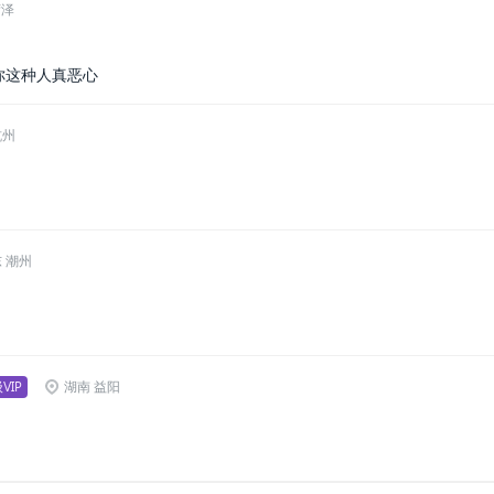
菏泽
你这种人真恶心
杭州
 潮州
VIP
湖南 益阳