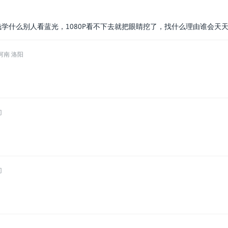
，没钱学什么别人看蓝光，1080P看不下去就把眼睛挖了，找什么理由谁会天
河南 洛阳
门
门