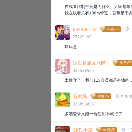
在线看限制带宽是为什么，大家都限
我在线看只有100m带宽，宽带是千
68498612d
年费VIP
27309499
啥玩意
这里是施文欣眻~
年费VIP
335539565
太便宜了，我们115会员都是有钱
石木风
年费VIP
广西 
335896893
多端登录只能一端使用不就行了
CKT♪小凌
年费VIP
广