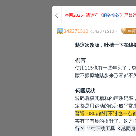
净网2026
请遵守《
服务协议
》严禁
342371510
<342371510>
年费V
趁这次改版，吐槽一下在线
·前言
使用115也有一些年头了，
蹶不振原地踏步来形容都不
·问题现状
转码后极其糟糕的画质码率
定都是用跳动的心那般平常
普通1080p都打不过也一点
实有了有质的提升了。这方
行？
2.纯下载工具
3.感