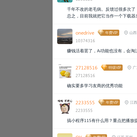
千年不改的老毛病。反馈过很多次了
总之，目前我就把它当作一个下载器
onedrive
年费VIP
山西
10374316
赚钱活着罢了，Ai功能也没有，会淘
27128516
特级VIP
广
27128516
确实要多学习友商的优秀功能
2233555
年费VIP
江西
2233555
搞小程序115有什么用？重点把播