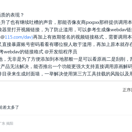
画质的表现？
提升了也有继续吐槽的声音，那能否像友商pxxpxx那样提供调
器里打开视频链接，为了防止滥用，可以参考生成像webdav
码@
115.com/dav)
再加上有效期签名的视频链接格式，需要调用本
又直接暴露账号密码看看有哪位狠人敢于滥用，再加上原本就存
考webdav的链接格式 @开发组程序员
挂载本地，无非是为了方便添加到本地那般一是可以看原画二是刮削
这款产品无法解决，能否推出一个功能更强大支持直接调用原画解
件目录来生成封面墙，一举解决使用第三方工具挂载的风险以及
正序
前差太多了
广东 揭阳