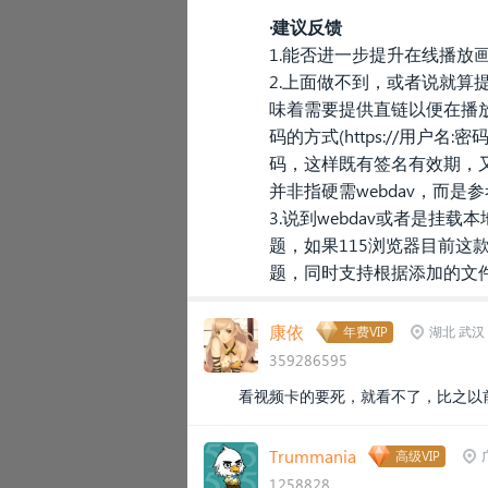
·建议反馈
1.能否进一步提升在线播放
2.上面做不到，或者说就算
味着需要提供直链以便在播放
码的方式(https://用户名:密
码，这样既有签名有效期，
并非指硬需webdav，而是参
3.说到webdav或者是
题，如果115浏览器目前
题，同时支持根据添加的文
康依
年费VIP
湖北 武汉
359286595
看视频卡的要死，就看不了，比之以
Trummania
高级VIP
1258828