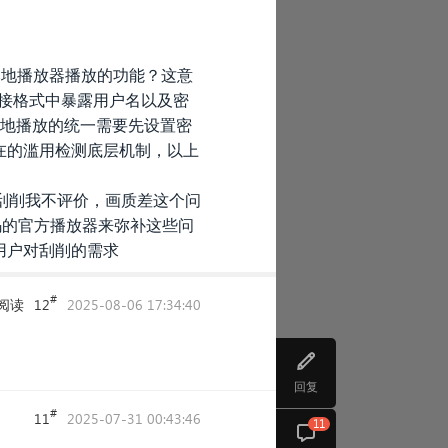
用本地播放器播放的功能？这意
链接格式中暴露用户名以及密
地播放的统一需要先设置密
在的滥用检测底层机制，以上
，刮削我不评价，画质差这个问
码的官方播放器来弥补这些问
用户对刮削的需求
#
阅读
12
2025-08-06 17:34:40
回复
#
11
2025-07-31 00:43:46
11