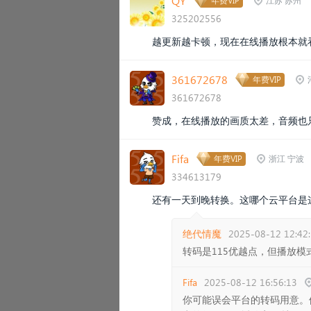
QY
年费VIP
江苏 苏州
325202556
越更新越卡顿，现在在线播放根本就
361672678
年费VIP
361672678
赞成，在线播放的画质太差，音频也只
Fifa
年费VIP
浙江 宁波
334613179
还有一天到晚转换。这哪个云平台是
绝代情魔
2025-08-12 12:42
转码是115优越点，但播放模
Fifa
2025-08-12 16:56:13
你可能误会平台的转码用意。