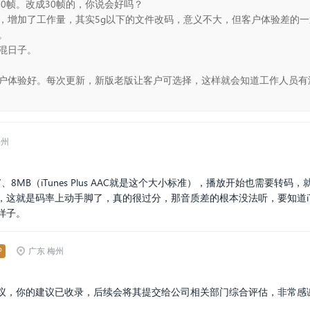
20帧。改成30帧的，你说会好吗？
，增加了工作量，其实5g以下的文件改码，意义不大，但客户体验差的
。
混日子。
户体验好。每次更新，新版老版让客户可选择，这样就会知道工作人员有
郑州
8MB（iTunes Plus AAC就是这个大小标准），播放开始也需要转
就是码率上动手脚了，真的很过分，那音质差的根本没法听，要知道iTunes 
样子。
P
广东 梅州
议
，你的建议已收录，后续会将其提交给公司相关部门综合评估，
非常感