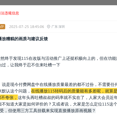
违法违规信息
2025-07-25 18:45:06
IP
广东 深圳
播放糟糕的画质与建议反馈
突然终于发现115在改版与活动推广上还挺积极向上的，但在功
为过，让我终于忍不住来吐槽一下
，说是现今付费网盘中在线播放质量最差的都不过份，不需要任
来默认这个问题，
在线播放115转码后的质量能有多差呢，就算是
都不夸张，
这年头再吐槽叔叔的码率就不实在了，人家大会员近
面不知道大家是如何评价的？又或者说，大家是怎么定位115这
同身受，但使用三方工具挂载来实现直接播放原画视频？