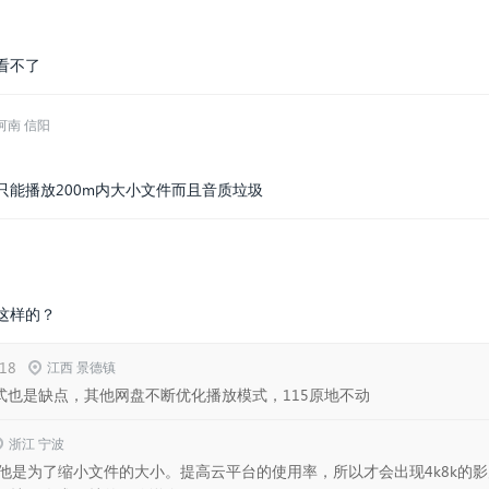
看不了
河南 信阳
能播放200m内大小文件而且音质垃圾
这样的？
:18
江西 景德镇
式也是缺点，其他网盘不断优化播放模式，115原地不动
浙江 宁波
他是为了缩小文件的大小。提高云平台的使用率，所以才会出现4k8k的