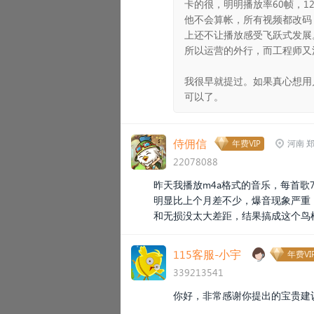
卡的很，明明播放率60帧，1
他不会算帐，所有视频都改码
上还不让播放感受飞跃式发展
所以运营的外行，而工程师又
我很早就提过。如果真心想用
可以了。
侍佣信
年费VIP
河南 
22078088
昨天我播放m4a格式的音乐，每首歌7、
明显比上个月差不少，爆音现象严重，这
和无损没太大差距，结果搞成这个鸟
115客服-小宇
年费VI
339213541
你好，非常感谢你提出的宝贵
建