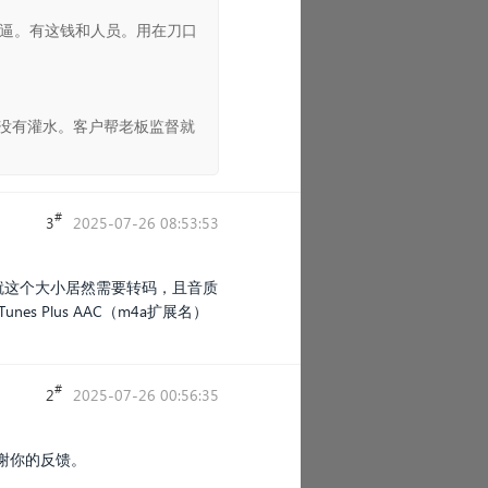
一逼。有这钱和人员。用在刀口
没有灌水。客户帮老板监督就
#
3
2025-07-26 08:53:53
码，就这个大小居然需要转码，且音质
Plus AAC（m4a扩展名）
#
2
2025-07-26 00:56:35
谢你的反馈。