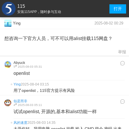
115
打开
安装115APP，随时参与互动
2025-08-02 00:29
Ying
想咨询一下官方人员，可不可以用alist挂载115网盘？
举报
Abyuck
#
5
2025-08-03 05:31
openlist
Ying
2025-08-04 03:15
用了openlist，115官方提示有风险
似是而非
#
4
2025-08-03 05:11
试试openlist, 开源的,基本和alist功能一样
风的速度
2025-08-03 14:35
大哥你好，我用电脑 openlist 挂载 输入 CMD 指令 密码 出来