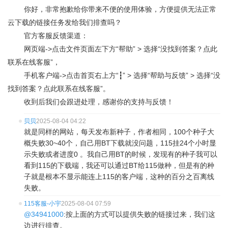
你好，非常抱歉给你带来不便的使用体验，方便提供无法正常
云下载的链接任务发给我们排查吗？
官方客服反馈渠道：
网页端->点击文件页面左下方“帮助” > 选择“没找到答案？点此
联系在线客服”，
手机客户端->点击首页右上方“┇” > 选择“帮助与反馈” > 选择“没
找到答案？点此联系在线客服”。
收到后我们会跟进处理，感谢你的支持与反馈！
贝贝
2025-08-04 04:22
就是同样的网站，每天发布新种子，作者相同，100个种子大
概失败30~40个，自己用BT下载就没问题，115挂24个小时显
示失败或者进度0 。我自己用BT的时候，发现有的种子我可以
看到115的下载端，我还可以通过BT给115做种，但是有的种
子就是根本不显示能连上115的客户端，这种的百分之百离线
失败。
115客服-小宇
2025-08-04 07:59
@34941000
:按上面的方式可以提供失败的链接过来，我们这
边进行排查。