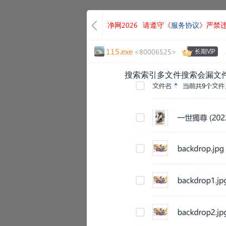
净网2026
请遵守《
服务协议
》严禁
115.exe
<80006525>
长期VIP
搜索索引多文件搜索会漏文