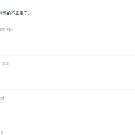
调整的不正常了。
湖南 郴州
 深圳
深圳
新界