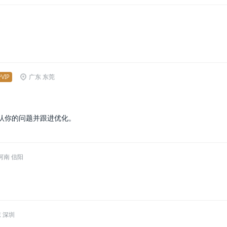
定
VIP
广东 东莞
认你的问题并跟进优化。
河南 信阳
 深圳