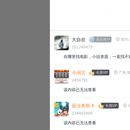
大自在
原石用户
四川 
101240479
在哪里找电影，小说资源，一直找不
冷涧滨
长期VIP
广东 
2450791
该内容已无法查看
最佳奥斯卡
长期VIP
338403409
该内容已无法查看