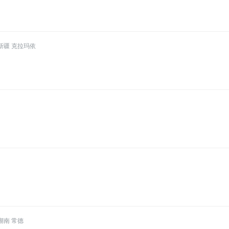
新疆 克拉玛依
湖南 常德