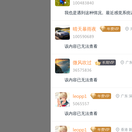
100483840
我也是遇到这种情况。最近感觉系统
晴天暴雨夜
年费VIP
100590689
该内容已无法查看
微风吹过
长期VIP
广东
36575836
该内容已无法查看
leopp1
年费VIP
广东 
5065557
该内容已无法查看
leopp1
年费VIP
香港 