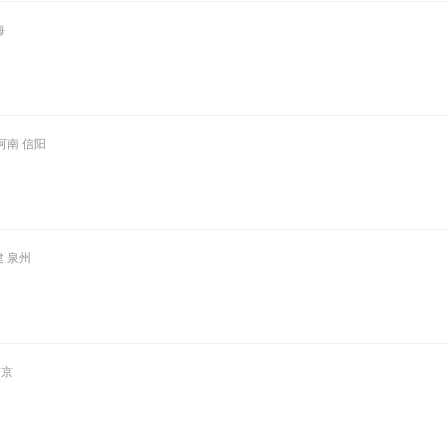
海
河南 信阳
建 泉州
南京