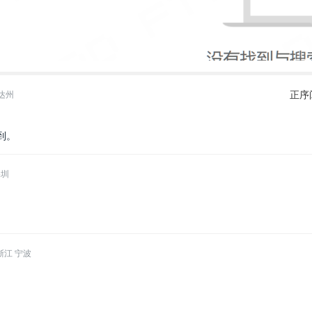
正序
达州
到。
深圳
浙江 宁波