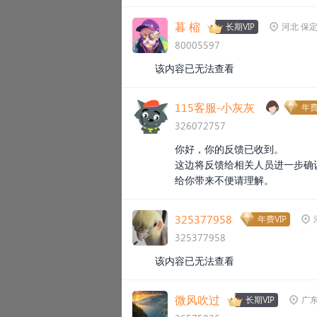
暮 樎
长期VIP
河北 保
80005597
该内容已无法查看
115客服-小灰灰
年费
326072757
你好，你的反馈已收到。
这边将反馈给相关人员进一步确
给你带来不便请理解。
325377958
年费VIP
325377958
该内容已无法查看
微风吹过
长期VIP
广东