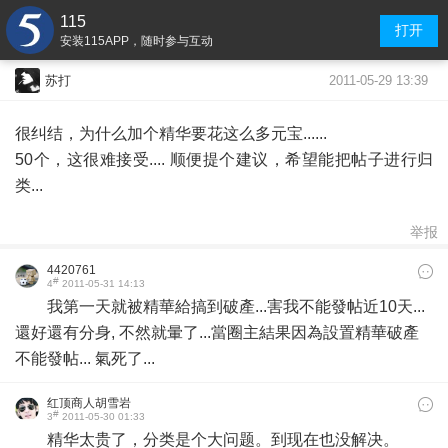
115
打开
安装115APP，随时参与互动
2011-05-29 13:39
苏打
很纠结，为什么加个精华要花这么多元宝......
50个，这很难接受.... 顺便提个建议，希望能把帖子进行归
类...
举报
4420761
#
4
2011-05-31 14:13
我第一天就被精華給搞到破產...害我不能發帖近10天...
還好還有分身, 不然就暈了...當圈主結果因為設置精華破產
不能發帖... 氣死了...
红顶商人胡雪岩
#
3
2011-05-30 01:33
精华太贵了，分类是个大问题。到现在也没解决。