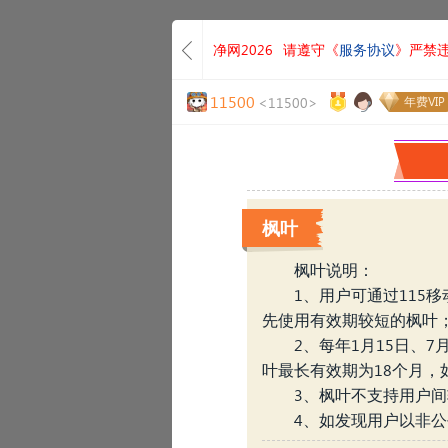
净网2026
请遵守《
服务协议
》严禁
11500
<11500>
年费VIP
枫叶
枫叶说明：
1、用户可通过11
先使用有效期较短的枫叶
«
2、每年1月15日、
叶最长有效期为18个月
3、枫叶不支持用户
4、如发现用户以非