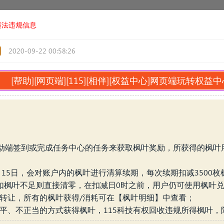
违法违规信息
2020-09-22 00:58:26
[帮助]
[网页端]
[115][相伴][权益中心]网页端玩转权益
5移动端签到或完成任务中心的任务来获取枫叶奖励，所获得的枫
；
7月15日，会对账户内的枫叶进行清算续期，每次续期扣减3500
，如枫叶不足则直接清零，在扣减日0时之前，用户仍可使用枫叶
间转让，所有的枫叶获得/消耗可在【枫叶明细】中查看；
公平、不正当的方式获得枫叶，115科技有权回收违规所得枫叶，