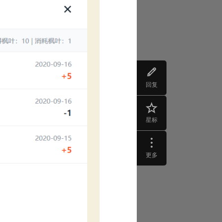
回复
星标
更多