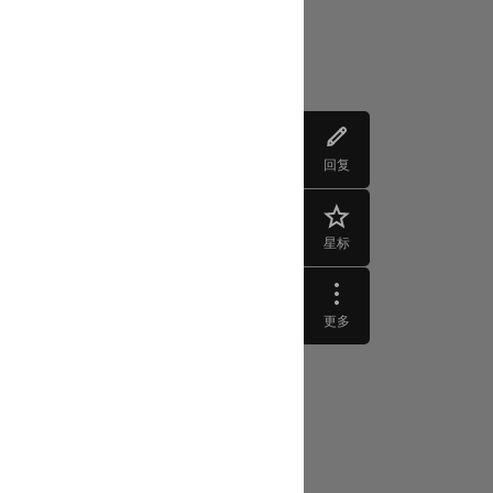
回复
星标
更多