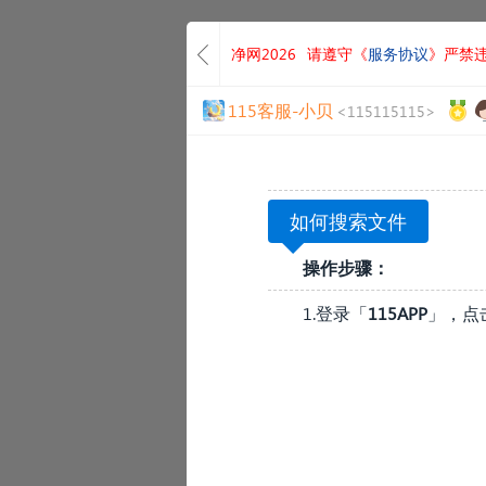
净网2026
请遵守《
服务协议
》严禁
115客服-小贝
<115115115>
如何搜索文件
操作步骤：
1.登录「
115APP
」，点
»