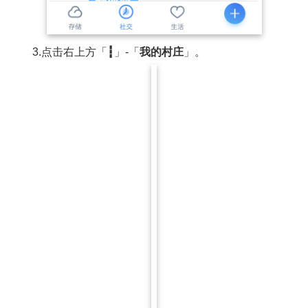
3.点击右上方「
┇
」-「
我的村庄
」。